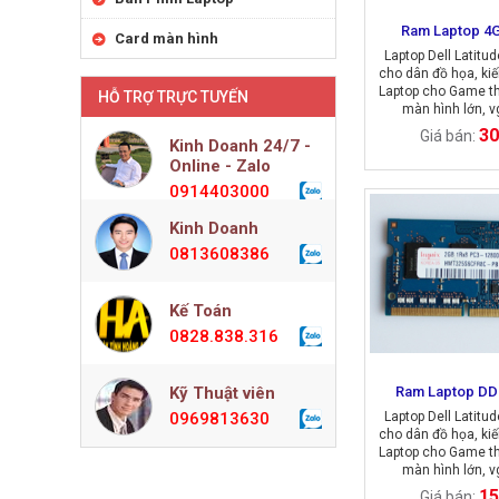
Ram Laptop 
Card màn hình
Laptop Dell Latitu
cho dân đồ họa, kiế
Laptop cho Game th
HỖ TRỢ TRỰC TUYẾN
màn hình lớn, 
30
Giá bán:
Kinh Doanh 24/7 -
Online - Zalo
0914403000
Kinh Doanh
0813608386
Kế Toán
0828.838.316
Kỹ Thuật viên
Ram Laptop DD
0969813630
Laptop Dell Latitu
cho dân đồ họa, kiế
Laptop cho Game th
màn hình lớn, 
15
Giá bán: