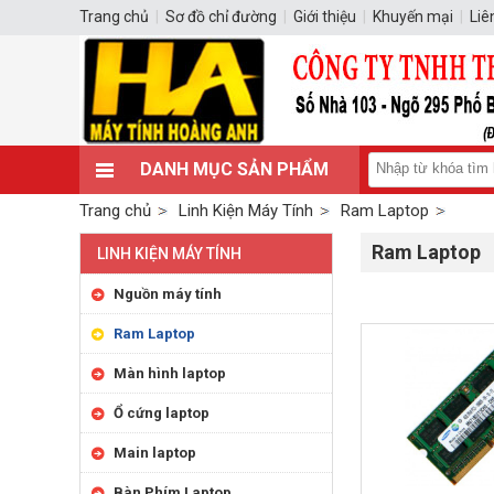
Trang chủ
|
Sơ đồ chỉ đường
|
Giới thiệu
|
Khuyến mại
|
Liê
DANH MỤC SẢN PHẨM
Trang chủ
Linh Kiện Máy Tính
Ram Laptop
Ram Laptop
LINH KIỆN MÁY TÍNH
Nguồn máy tính
Ram Laptop
Màn hình laptop
Ổ cứng laptop
Main laptop
Bàn Phím Laptop