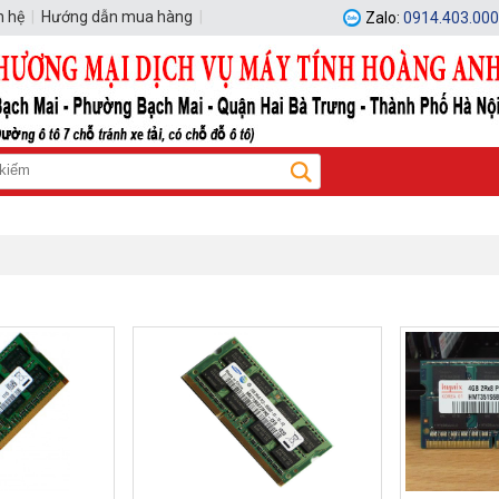
n hệ
|
Hướng dẫn mua hàng
|
Zalo:
0914.403.000
Hotline:
0914.403.000 - 0914.403.000