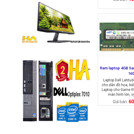
Ram laptop 4GB S
16
Laptop Dell Latitu
cho dân đồ họa, kiế
Laptop cho Game th
màn hình lớn, 
60
Giá bán: