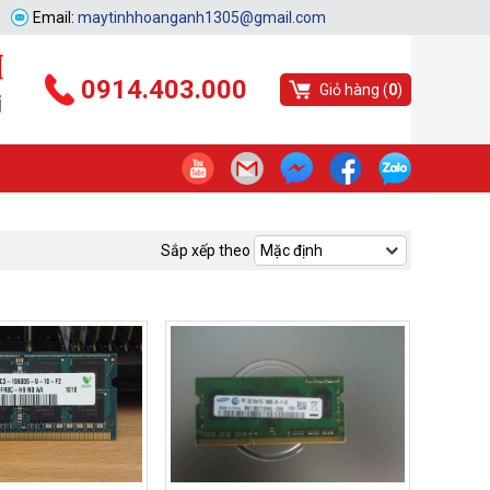
Email:
maytinhhoanganh1305@gmail.com
0914.403.000
Giỏ hàng (
0
)
Sắp xếp theo
Mặc định