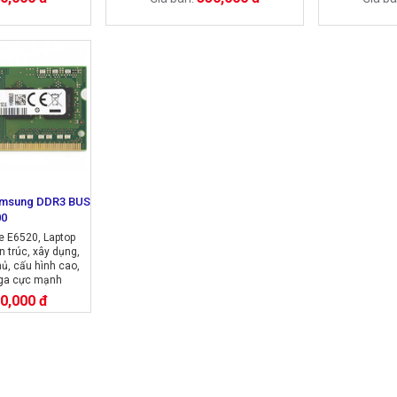
amsung DDR3 BUS
00
de E6520, Laptop
n trúc, xây dụng,
ủ, cấu hình cao,
vga cực mạnh
0,000 đ