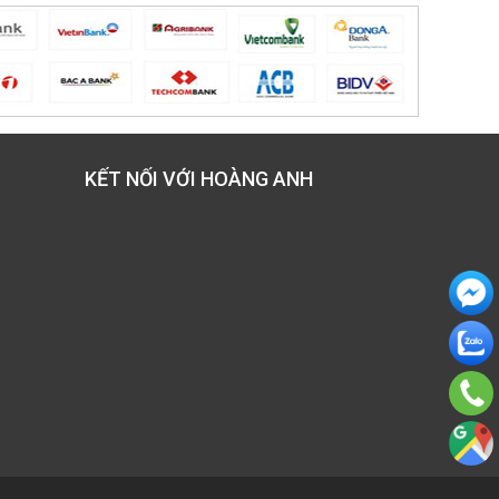
KẾT NỐI VỚI HOÀNG ANH
Inbox
Faceb
Chat
Zalo
0914.4
Sô đồ
chỉ