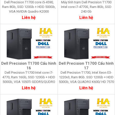
Dell Precision T1700 core i5-4590,
Máy tính trạm Dell Precision T1700
Ram 8Gb, SSD 120Gb + HDD 500Gb,
Intel core i7-4770S, Ram 8Gb, SSD
VGA NVIDIA Quadro K2000
240 Gb
Liên hệ
Liên hệ
Dell Precision T1700 Cấu hình
Dell Precision T1700 Cấu hình
16
17
Dell Precision T1700 Intel core i7-
Dell Precision T1700, Intel Xeon E3-
4770, Ram 16Gb, SSD 120Gb + HDD
1220v3, Ram 8Gb. SSD 120Gb + HDD
500Gb, VGA 1050Ti GDDR5/QUDRO
500Gb, VGA QUADRO K600/ HD 7570
K2200
AMD
Liên hệ
Liên hệ