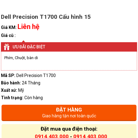
Dell Precision T1700 Cấu hình 15
Liên hệ
Giá KM:
Giá cũ :
ƯU ĐÃI ĐẶC BIỆT
Phím, Chuột, bàn di
Mã SP:
Dell Precision T1700
Bảo hành:
24 Tháng
Xuất xứ:
Mỹ
Tình trạng:
Còn hàng
ĐẶT HÀNG
Giao hàng tận nơi toàn quốc
Đặt mua qua điện thoại:
0914.403.000
-
0914.403.000