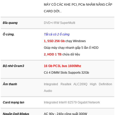
MÁY CÓ CÁC KHE PCI, PCIe NHẰM NÂNG CẤP
CARD DỜI...
Đĩa quang
DVD+/-RW SuperMulti
Ổ cứng.
Tất cả có 2 ổ cứng
1, SSD 256 Gb
chạy Windows
Giúp máy chạy nhanh gấp 5 lần ổ HDD
2, HDD 1 TB
chứa dữ liệu
Bộ nhớ Dram3
16 Gb PC3L bus 1600Mhz
Có 4 DIMM Slots
Supports 32Gb
Âm thanh
Integrated Realtek ALC269Q High Definition
Audio
Card mạng lan
Integrated Intel® 82579 Gigabit Network
Nguồn Dell 80plus
AC 90v - 240v công suất 300W