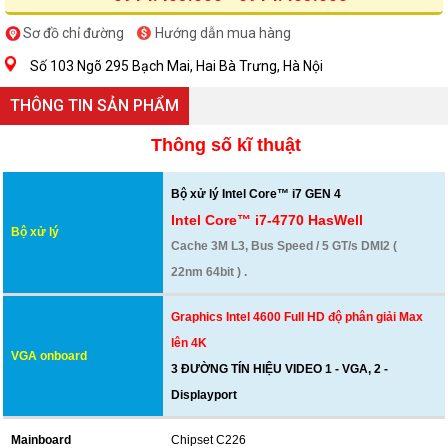
Sơ đồ chỉ đường
Hướng dẫn mua hàng
Số 103 Ngõ 295 Bạch Mai, Hai Bà Trưng, Hà Nội
THÔNG TIN SẢN PHẨM
Thông số kĩ thuật
Bộ xử lý Intel Core™ i7 GEN 4
Intel Core™ i7-4770 HasWell
Bộ xử lý
Cache 3M L3, Bus Speed / 5 GT/s DMI2 (
22nm 64bit ) .
Graphics Intel 4600 Full HD độ phân giải Max
lên 4K
VGA onboard
3 ĐƯỜNG TÍN HIỆU VIDEO 1 - VGA, 2 -
Displayport
Mainboard
Chipset C226