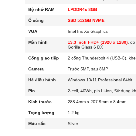
Bộ nhớ RAM
LPDDR4x 8GB
Ổ cứng
SSD 512GB NVME
VGA
Intel Iris Xe Graphics
Màn hình
13.3 inch FHD+ (1920 x 1280)
, đ
Gorilla Glass 6 DX
Cổng giao tiếp
2 cổng Thunderbolt 4 (USB-C), khe
Camera
Trước 5MP, sau 8MP
Hệ điều hành
Windows 10/11 Professional 64bit
Pin
2-cell, 40Wh, pin Li-ion, Sử dụng k
Kích thước
288.4mm x 207.9mm x 8.4mm
Trọng lượng
1.2 kg
Màu sắc
Silver