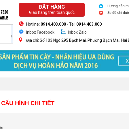
ĐẶT HÀNG
Hướng dẫn m
Giao hàng trên toàn quốc
Sơ đồ chỉ đư
Hotline:
0914.403.000
- Tel:
0914.403.000
Inbox Facebook
Inbox Zalo
Địa chỉ: Số 103 Ngõ 295 Bạch Mai, Phường Bạch Mai, Hai 
CẤU HÌNH CHI TIẾT
/s