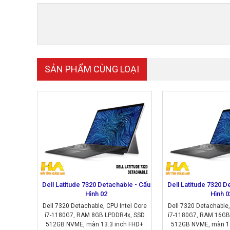
SẢN PHẨM CÙNG LOẠI
Dell Latitude 7320 Detachable - Cấu
Dell Latitude 7320 D
Hình 02
Hình 0
Dell 7320 Detachable, CPU Intel Core
Dell 7320 Detachable,
i7-1180G7, RAM 8GB LPDDR4x, SSD
i7-1180G7, RAM 16GB
512GB NVME, màn 13.3 inch FHD+
512GB NVME, màn 13