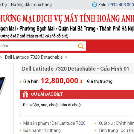
n hệ
|
Hướng dẫn mua hàng
|
Zalo:
0914.403.000
Hotline:
0914.403.000 - 0914.403.000
Dell Latitude 7320 Detachable
Dell Latitude 7320 Detachable - Cấu Hình 01
12,800,000
Giá bán:
đ
Giá thị trường:
ƯU ĐÃI ĐẶC BIỆT
Balo/Cặp, sạc, chuột, bàn di chuột
Mã sản phẩm : Dell Latitude 7320
Xuất xứ : Chính hã
Detachable
Bảo hành : 12 tháng
Tình trạng : Còn h