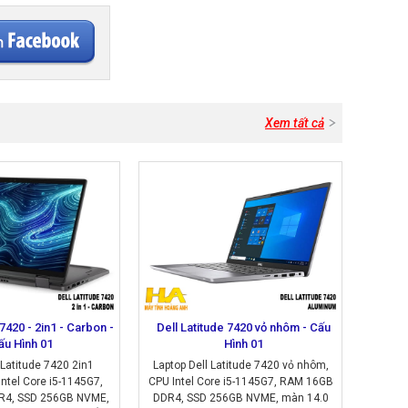
Xem tất cả
 7420 - 2in1 - Carbon -
Dell Latitude 7420 vỏ nhôm - Cấu
ấu Hình 01
Hình 01
 Latitude 7420 2in1
Laptop Dell Latitude 7420 vỏ nhôm,
Intel Core i5-1145G7,
CPU Intel Core i5-1145G7, RAM 16GB
4, SSD 256GB NVME,
DDR4, SSD 256GB NVME, màn 14.0