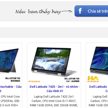
etachable - Cấu
Dell Latitude 7420 - 2in1 - vỏ nhôm -
Dell Latitude
3
Cấu Hình 01
C
 CPU Intel Core
Laptop Dell Latitude 7420 2in1
Laptop Dell
 LPDDR4x, SSD
Carbon, CPU Intel Core i5-1145G7,
Carbon, CPU 
.3 inch FHD+
RAM 16GB DDR4, SSD 256GB NVME,
RAM 16GB DDR