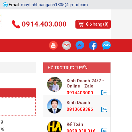
Email:
maytinhhoanganh1305@gmail.com
0914.403.000
Giỏ hàng (
0
)
HỖ TRỢ TRỰC TUYẾN
Kinh Doanh 24/7 -
Online - Zalo
0914403000
Kinh Doanh
0813608386
ng
Kế Toán
àng
0828.838.316