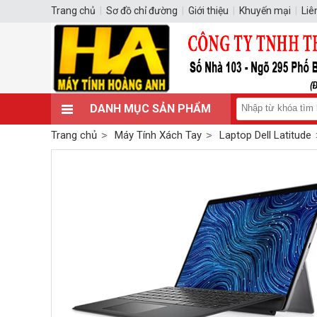
Trang chủ
|
Sơ đồ chỉ đường
|
Giới thiệu
|
Khuyến mại
|
Liê
DANH MỤC SẢN PHẨM
Trang chủ
Máy Tính Xách Tay
Laptop Dell Latitude